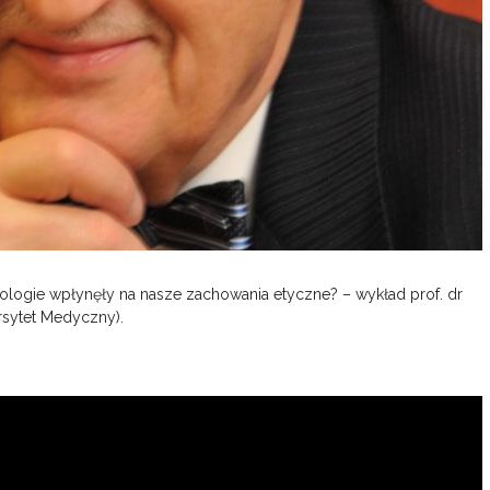
logie wpłynęły na nasze zachowania etyczne? – wykład prof. dr
rsytet Medyczny).