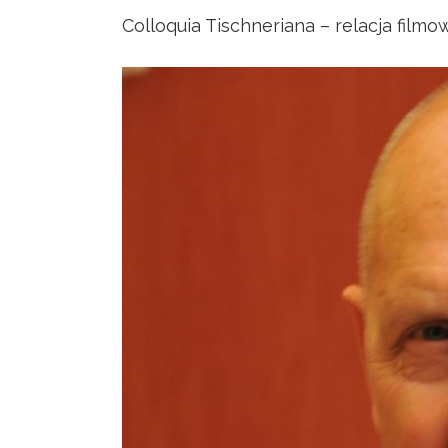
Colloquia Tischneriana – relacja filmo
View
Larger
Image