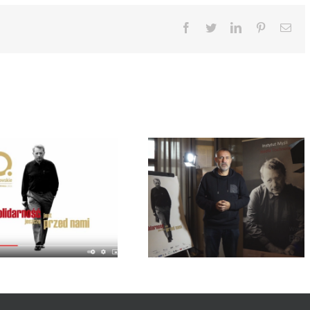
Facebook
Twitter
LinkedIn
Pinterest
Ema
Wojciech Bonowicz przybliża
myśl główną 20
jubileuszowych Dni
Tischnerowskich