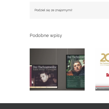
Podziel się ze znajomymi!
Podobne wpisy
ystawa plakatów
20. jubileuszowe Dni
hnerowskich
Tischnerowskie