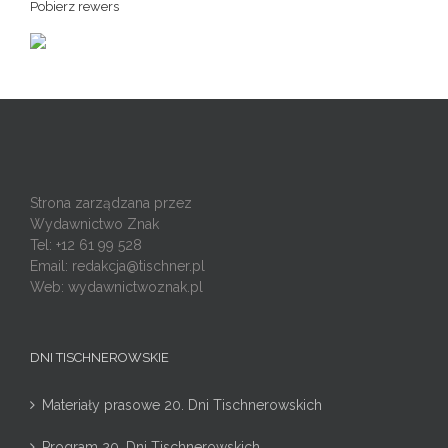
Pobierz rewers
Strona zarządzana przez
Wydawnictwo Znak
Tel: +12 61 99 528
Email:
redakcja@tischner.pl
Web: wydawnictwoznak.pl
DNI TISCHNEROWSKIE
Materiały prasowe 20. Dni Tischnerowskich
Program 20. Dni Tischnerowskich