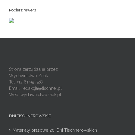
Pobierz rewers
Strona zarządzana przez
Wydawnictwo Znak
Tel: +12 61 99 528
Email:
redakcja@tischner.pl
Web: wydawnictwoznak.pl
DNI TISCHNEROWSKIE
Materiały prasowe 20. Dni Tischnerowskich