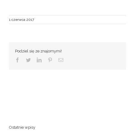
1 czerwca 2017
Podziel się ze znajomymi!
Facebook
Twitter
LinkedIn
Pinterest
Email
Ostatnie wpisy