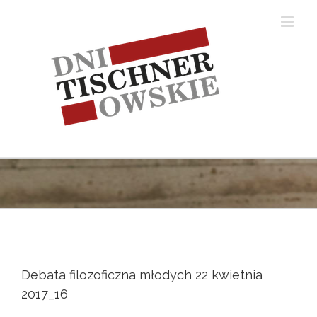
Skip
to
content
Debata filozoficzna młodych 22 kwietnia
2017_16