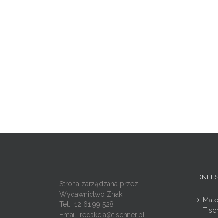
DNI T
Strona zarządzana przez
Wydawnictwo Znak
Mate
Tel: +12 61 99 528
Tisc
Email:
redakcja@tischner.pl