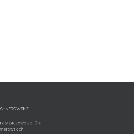
ISCHNEROWSKIE
riały prasowe 20. Dni
hnerowskich