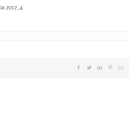
ia 2017_4
Facebook
Twitter
LinkedIn
Pinterest
Ema