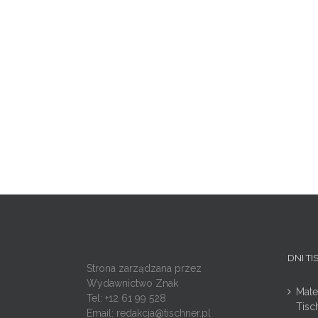
DNI T
Strona zarządzana przez
Wydawnictwo Znak
Mate
Tel: +12 61 99 528
Tisc
Email:
redakcja@tischner.pl