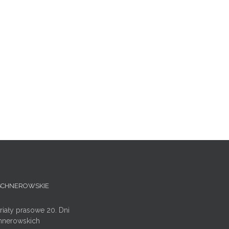
ISCHNEROWSKIE
riały prasowe 20. Dni
hnerowskich