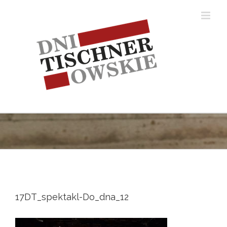
Skip
to
content
17DT_spektakl-Do_dna_12