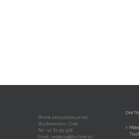
DNI T
Strona zarządzana przez
Wydawnictwo Znak
Mate
Tel: +12 61 99 528
Tisc
Email:
redakcja@tischner.pl