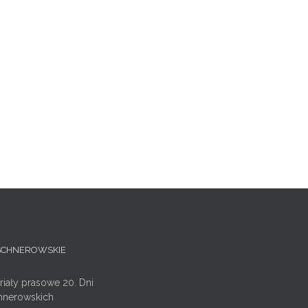
ISCHNEROWSKIE
riały prasowe 20. Dni
hnerowskich