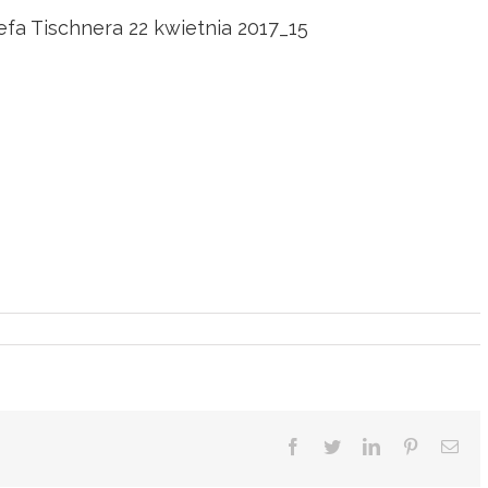
zefa Tischnera 22 kwietnia 2017_15
Facebook
Twitter
LinkedIn
Pinterest
Ema