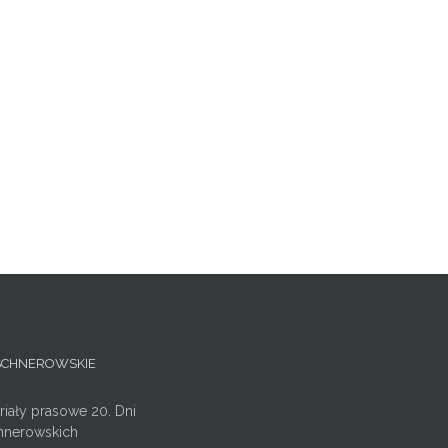
ISCHNEROWSKIE
riały prasowe 20. Dni
hnerowskich