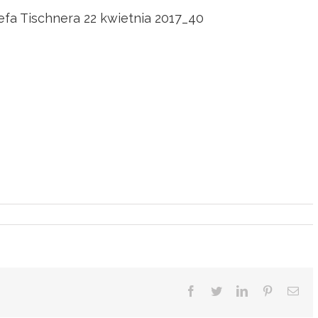
zefa Tischnera 22 kwietnia 2017_40
Facebook
Twitter
LinkedIn
Pinterest
Ema