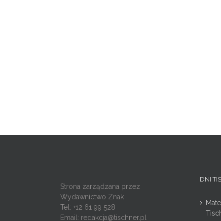
DNI T
Strona zarządzana przez
Wydawnictwo Znak
Mate
Tel: +12 61 99 528
Tisc
Email:
redakcja@tischner.pl