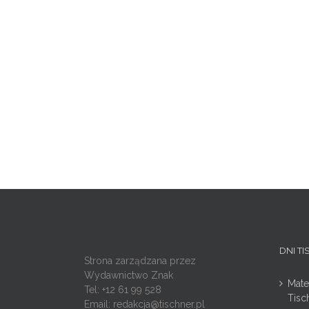
DNI T
Strona zarządzana przez
Wydawnictwo Znak
Mate
Tel: +12 61 99 528
Tisc
Email:
redakcja@tischner.pl