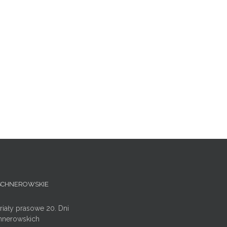
ISCHNEROWSKIE
riały prasowe 20. Dni
hnerowskich