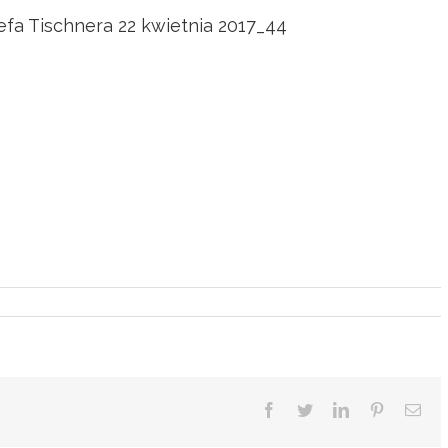
zefa Tischnera 22 kwietnia 2017_44
Facebook
Twitter
LinkedIn
Pinterest
Ema