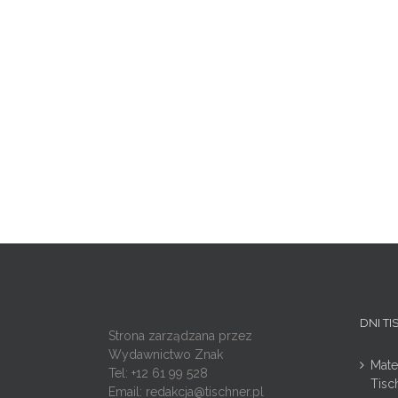
DNI T
Strona zarządzana przez
Wydawnictwo Znak
Mate
Tel: +12 61 99 528
Tisc
Email:
redakcja@tischner.pl