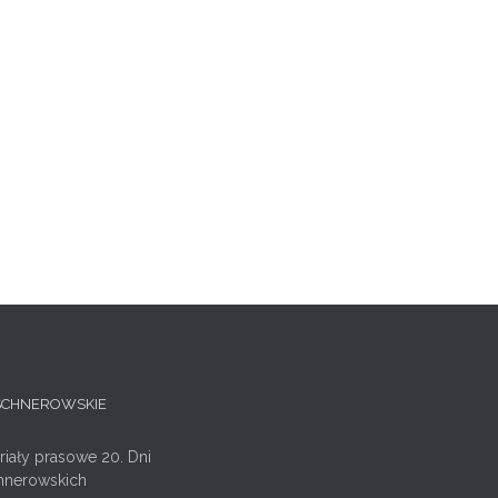
ISCHNEROWSKIE
riały prasowe 20. Dni
hnerowskich