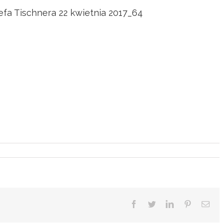
zefa Tischnera 22 kwietnia 2017_64
Facebook
Twitter
LinkedIn
Pinterest
Ema