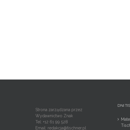
DNI T
Strona zarządzana przez
Wydawnictwo Znak
Mate
Tel: +12 61 99 528
Tisc
Email:
redakcja@tischner.pl