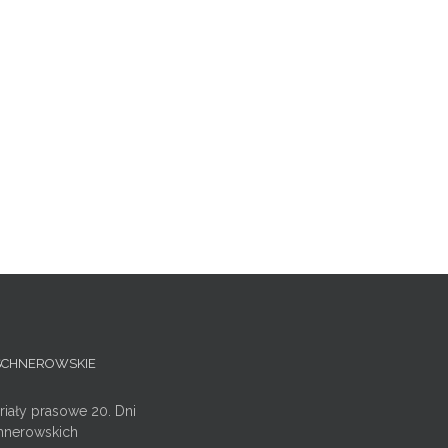
ISCHNEROWSKIE
riały prasowe 20. Dni
hnerowskich