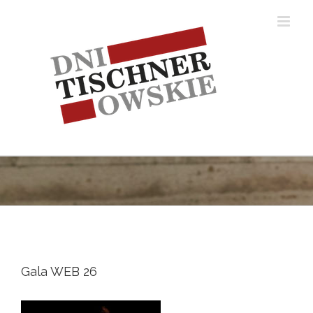
Skip
to
content
Gala WEB 26