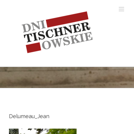
Skip
to
content
Delumeau_Jean