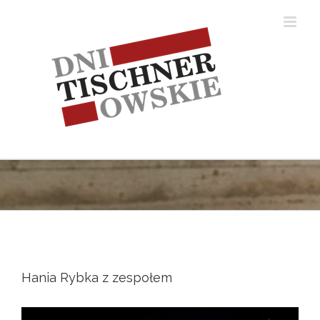
Skip
to
content
Hania Rybka z zespołem
View