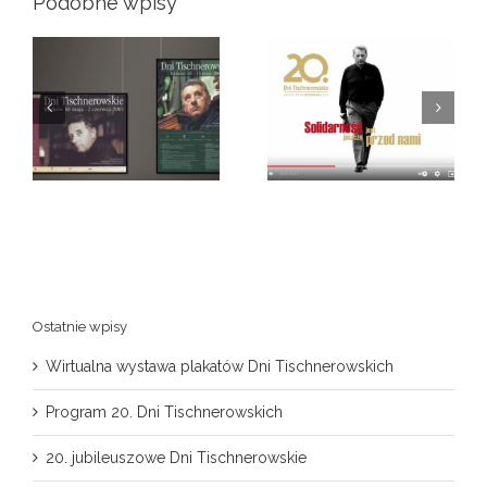
Podobne wpisy
Wojciech Bonowicz
a
przybliża myśl
20. jubileuszowe Dni
główną 20
Tischnerowskie
jubileuszowych Dni
Tischnerowskich
Ostatnie wpisy
Wirtualna wystawa plakatów Dni Tischnerowskich
Program 20. Dni Tischnerowskich
20. jubileuszowe Dni Tischnerowskie