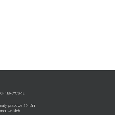
ISCHNEROWSKIE
riały prasowe 20. Dni
hnerowskich