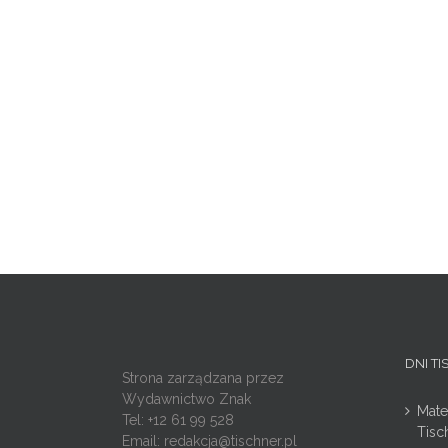
DNI T
Strona zarządzana przez
Wydawnictwo Znak
Mate
Tel: +12 61 99 528
Tisc
Email:
redakcja@tischner.pl