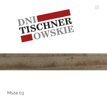
Skip
to
content
Msza 03