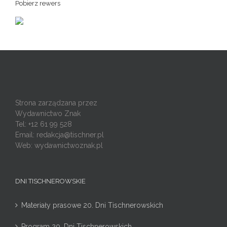
Pobierz rewers
Strona zarządzana przez
Wydawnictwo Znak
Tel: +12 61 99 528
Email:
redakcja@tischner.pl
Web: wydawnictwoznak.pl
DNI TISCHNEROWSKIE
Materiały prasowe 20. Dni Tischnerowskich
Program 20. Dni Tischnerowskich