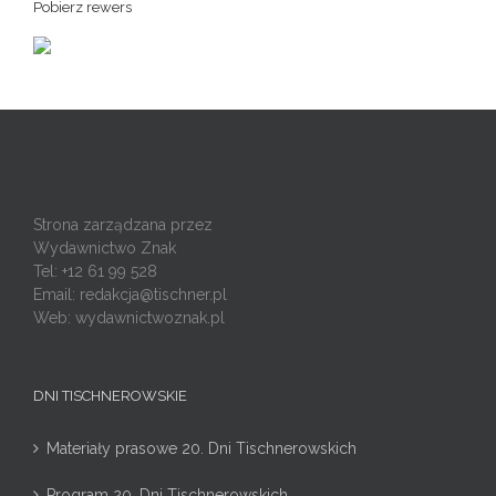
Pobierz rewers
Strona zarządzana przez
Wydawnictwo Znak
Tel: +12 61 99 528
Email:
redakcja@tischner.pl
Web: wydawnictwoznak.pl
DNI TISCHNEROWSKIE
Materiały prasowe 20. Dni Tischnerowskich
Program 20. Dni Tischnerowskich