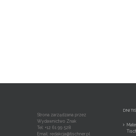
DNI T
Strona zarządzana przez
Wydawnictwo Znak
Mate
Tel: +12 61 99 528
Tisc
Email:
redakcja@tischner.pl