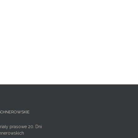
ISCHNEROWSKIE
riały prasowe 20. Dni
hnerowskich