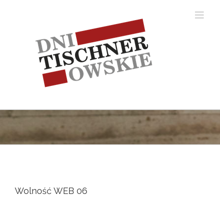
Skip
to
content
Wolność WEB 06