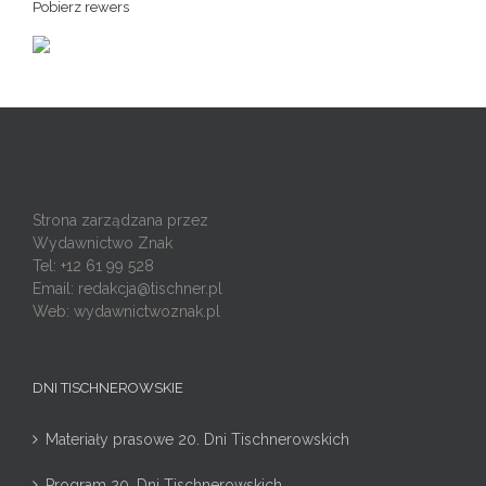
Pobierz rewers
Strona zarządzana przez
Wydawnictwo Znak
Tel: +12 61 99 528
Email:
redakcja@tischner.pl
Web: wydawnictwoznak.pl
DNI TISCHNEROWSKIE
Materiały prasowe 20. Dni Tischnerowskich
Program 20. Dni Tischnerowskich