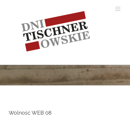
Skip
to
content
Wolność WEB 08