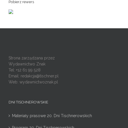
Pobierz rewers
Strona zarządzana przez
Wydawnictwo Znak
Tel: +12 61 99 528
Email:
redakcja@tischner.pl
Web: wydawnictwoznak.pl
DNI TISCHNEROWSKIE
Materiały prasowe 20. Dni Tischnerowskich
Program 20. Dni Tischnerowskich