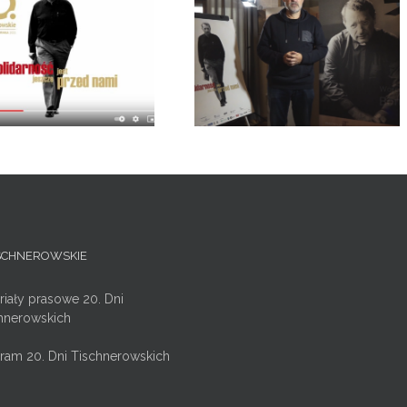
Wojciech Bonowicz przybliża
myśl główną 20
jubileuszowych Dni
Tischnerowskich
ISCHNEROWSKIE
riały prasowe 20. Dni
hnerowskich
ram 20. Dni Tischnerowskich