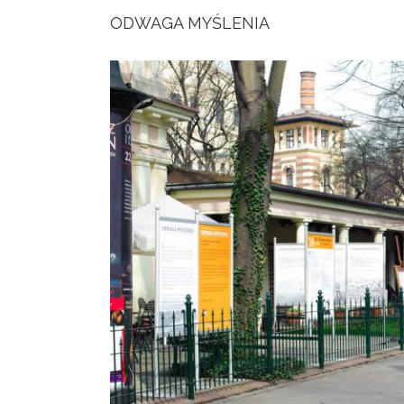
ODWAGA MYŚLENIA
View
Larger
Image