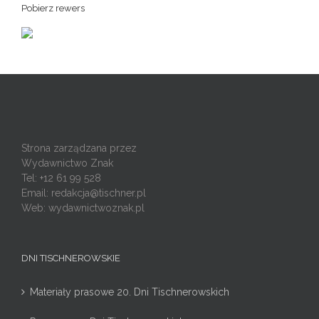
Pobierz rewers
Strona zarządzana przez
Wydawnictwo Znak
Tel: +12 61 99 528
Email:
redakcja@tischner.pl
Web: wydawnictwoznak.pl
DNI TISCHNEROWSKIE
Materiały prasowe 20. Dni Tischnerowskich