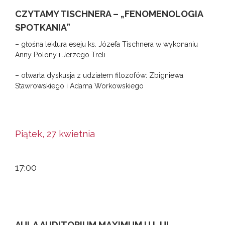
CZYTAMY TISCHNERA – „FENOMENOLOGIA
SPOTKANIA”
– głośna lektura eseju ks. Józefa Tischnera w wykonaniu
Anny Polony i Jerzego Treli
– otwarta dyskusja z udziałem filozofów: Zbigniewa
Stawrowskiego i Adama Workowskiego
Piątek, 27 kwietnia
17:00
AULA AUDITORIUM MAXIMUM UJ, UL.