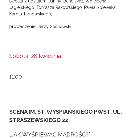
Debata z udziałem: Janiny Ochojskiej, Wojciecha
Jagielskiego, Tomasza Rakowskiego, Pawła Śpiewaka,
Karola Tarnowskiego,
prowadzenie: Jerzy Sosnowski
Sobota, 28 kwietnia
11:00
SCENA IM. ST. WYSPIAŃSKIEGO PWST, UL.
STRASZEWSKIEGO 22
„JAK WYŚPIEWAĆ MĄDROŚĆ?”