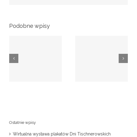
Podobne wpisy
Materiały prasowe 20.
Program 20. Dni
Dni Tischnerowskich
Tischnerowskich
Ostatnie wpisy
Wirtualna wystawa plakatów Dni Tischnerowskich