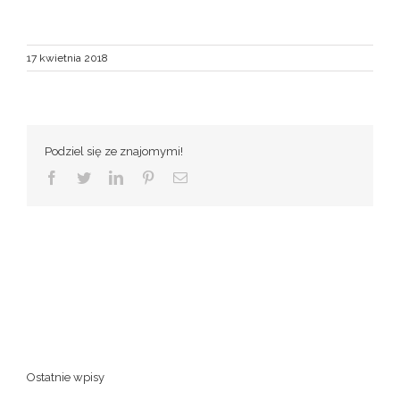
17 kwietnia 2018
Podziel się ze znajomymi!
Facebook
Twitter
LinkedIn
Pinterest
Email
Ostatnie wpisy