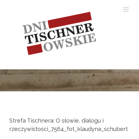
Skip
to
content
Strefa Tischnera: O słowie, dialogu i
rzeczywistości_7564_fot_klaudyna_schubert