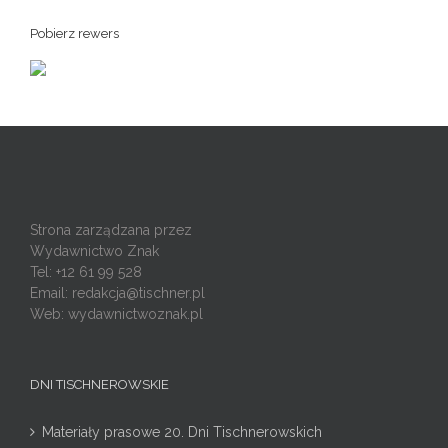
Pobierz rewers
Strona zarządzana przez
Wydawnictwo Znak
Tel: +12 61 99 528
Email:
redakcja@tischner.pl
Web: wydawnictwoznak.pl
DNI TISCHNEROWSKIE
Materiały prasowe 20. Dni Tischnerowskich