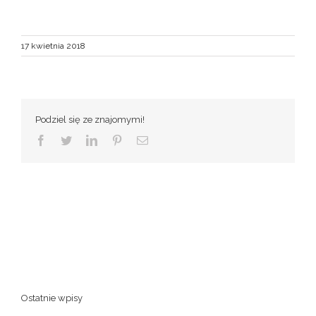
17 kwietnia 2018
Podziel się ze znajomymi!
Facebook
Twitter
LinkedIn
Pinterest
Email
Ostatnie wpisy