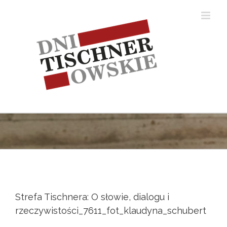
Skip
to
content
Strefa Tischnera: O słowie, dialogu i
rzeczywistości_7611_fot_klaudyna_schubert