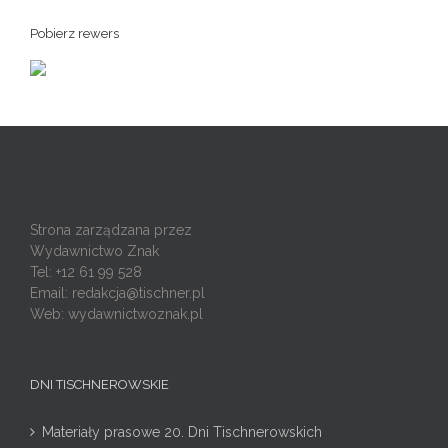
Pobierz rewers
Strona zarządzana przez
Wydawnictwo Znak
Tel: +12 61 99 528
Email:
redakcja@tischner.pl
Web: wydawnictwoznak.pl
DNI TISCHNEROWSKIE
Materiały prasowe 20. Dni Tischnerowskich