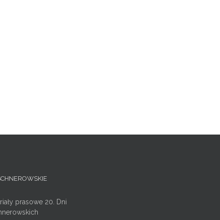
ISCHNEROWSKIE
riały prasowe 20. Dni
hnerowskich