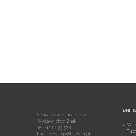
DNI T
Strona zarządzana przez
Wydawnictwo Znak
Mate
Tel: +12 61 99 528
Tisc
Email:
redakcja@tischner.pl