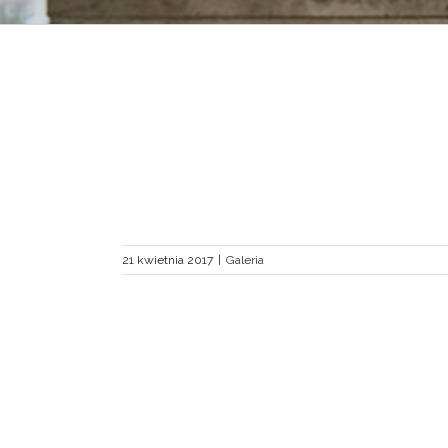
 Wykład Hansa
crum”
21 kwietnia 2017
|
Galeria