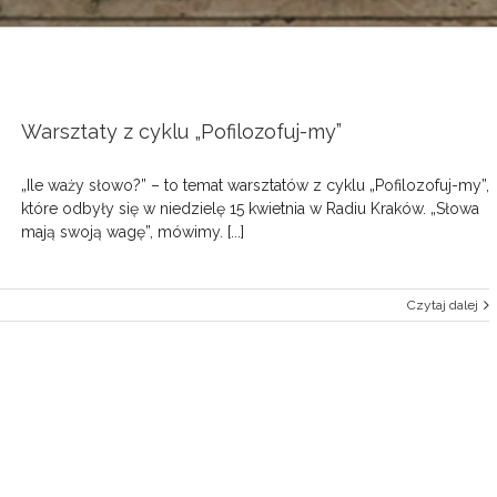
Warsztaty z cyklu „Pofilozofuj-my”
„Ile waży słowo?” – to temat warsztatów z cyklu „Pofilozofuj-my”,
które odbyły się w niedzielę 15 kwietnia w Radiu Kraków. „Słowa
mają swoją wagę”, mówimy. [...]
Czytaj dalej