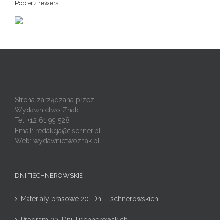
Pobierz rewers
Strona zarządzana przez
Wydawnictwo Znak
Tel: +12 61 99 528
Email:
redakcja@tischner.pl
Web: wydawnictwoznak.pl
DNI TISCHNEROWSKIE
Materiały prasowe 20. Dni Tischnerowskich
Program 20. Dni Tischnerowskich