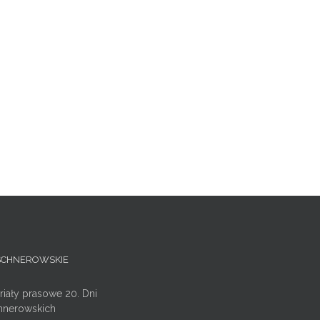
ISCHNEROWSKIE
riały prasowe 20. Dni
hnerowskich