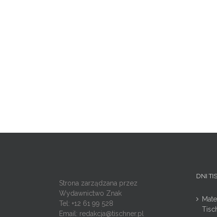
DNI T
Strona zarządzana przez
Wydawnictwo Znak
Mate
Tel: +12 61 99 528
Tisc
Email:
redakcja@tischner.pl