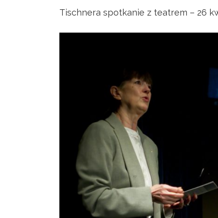
Tischnera spotkanie z teatrem – 26 kw
View
Larger
Image