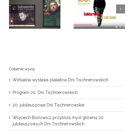
Wojciech Bonowicz
a
przybliża myśl
20. jubileuszowe Dni
główną 20
Tischnerowskie
jubileuszowych Dni
Tischnerowskich
Ostatnie wpisy
Wirtualna wystawa plakatów Dni Tischnerowskich
Program 20. Dni Tischnerowskich
20. jubileuszowe Dni Tischnerowskie
Wojciech Bonowicz przybliża myśl główną 20
jubileuszowych Dni Tischnerowskich