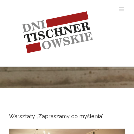
Skip
to
content
Warsztaty „Zapraszamy do myślenia”
View