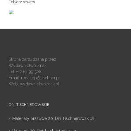
Pobierz rewers
Strona zarządzana przez
Wydawnictwo Znak
Tel: +12 61 99 528
Email:
redakcja@tischner.pl
Web: wydawnictwoznak.pl
DNI TISCHNEROWSKIE
Materiały prasowe 20. Dni Tischnerowskich
Program 20. Dni Tischnerowskich