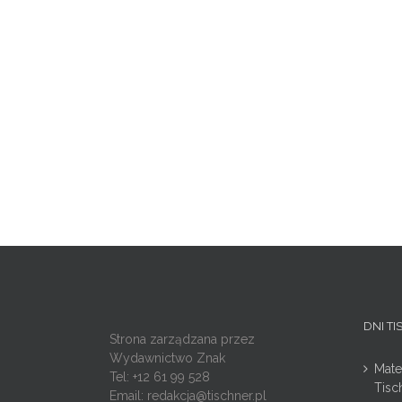
DNI T
Strona zarządzana przez
Wydawnictwo Znak
Mate
Tel: +12 61 99 528
Tisc
Email:
redakcja@tischner.pl