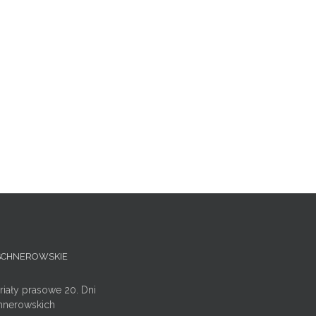
ISCHNEROWSKIE
riały prasowe 20. Dni
hnerowskich