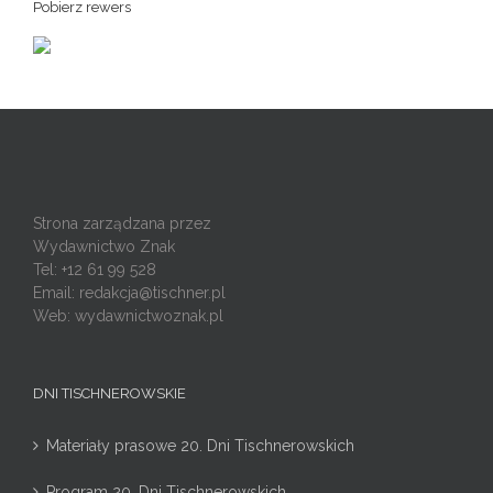
Pobierz rewers
Strona zarządzana przez
Wydawnictwo Znak
Tel: +12 61 99 528
Email:
redakcja@tischner.pl
Web: wydawnictwoznak.pl
DNI TISCHNEROWSKIE
Materiały prasowe 20. Dni Tischnerowskich
Program 20. Dni Tischnerowskich