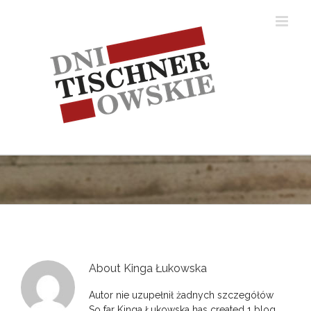
Skip
to
content
About
Kinga Łukowska
Autor nie uzupełnił żadnych szczegółów
So far Kinga Łukowska has created 1 blog