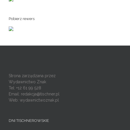
Pobierz rewers
Strona zarządzana przez
Wydawnictwo Znak
Tel: +12 61 99 528
Email:
redakcja@tischner.pl
Web: wydawnictwoznak.pl
DNI TISCHNEROWSKIE