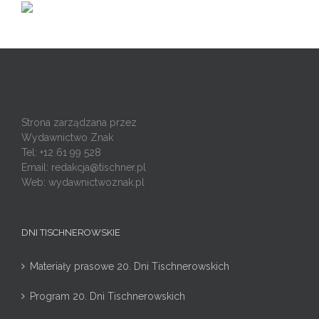
Strona zarządzana przez
Wydawnictwo Znak
Tel: +12 61 99 528
Email:
redakcja@tischner.pl
Web: wydawnictwoznak.pl
DNI TISCHNEROWSKIE
Materiały prasowe 20. Dni Tischnerowskich
Program 20. Dni Tischnerowskich