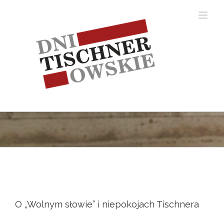
Skip
to
content
O „Wolnym słowie” i niepokojach Tischnera