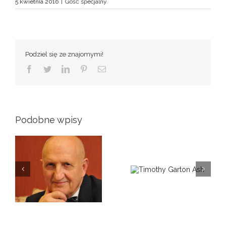
5 kwietnia 2016
|
Gość specjalny
Podziel się ze znajomymi!
Facebook
Twitter
LinkedIn
Pinterest
Email
Podobne wpisy
ni
Timothy Garton
Gość specjalny 17. Dni
Ash
Tischnerowskich