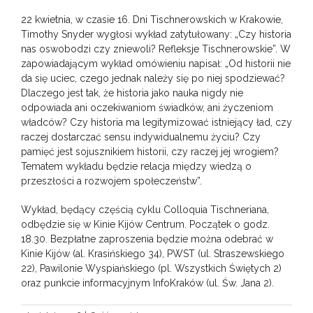
22 kwietnia, w czasie 16. Dni Tischnerowskich w Krakowie,
Timothy Snyder wygłosi wykład zatytułowany: „Czy historia
nas oswobodzi czy zniewoli? Refleksje Tischnerowskie”. W
zapowiadającym wykład omówieniu napisał: „Od historii nie
da się uciec, czego jednak należy się po niej spodziewać?
Dlaczego jest tak, że historia jako nauka nigdy nie
odpowiada ani oczekiwaniom świadków, ani życzeniom
władców? Czy historia ma legitymizować istniejący ład, czy
raczej dostarczać sensu indywidualnemu życiu? Czy
pamięć jest sojusznikiem historii, czy raczej jej wrogiem?
Tematem wykładu będzie relacja między wiedzą o
przeszłości a rozwojem społeczeństw”.
Wykład, będący częścią cyklu Colloquia Tischneriana,
odbędzie się w Kinie Kijów Centrum. Początek o godz.
18.30. Bezpłatne zaproszenia będzie można odebrać w
Kinie Kijów (al. Krasińskiego 34), PWST (ul. Straszewskiego
22), Pawilonie Wyspiańskiego (pl. Wszystkich Świętych 2)
oraz punkcie informacyjnym InfoKraków (ul. Św. Jana 2).