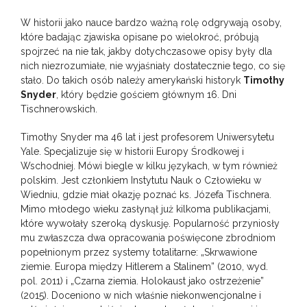
W historii jako nauce bardzo ważną rolę odgrywają osoby,
które badając zjawiska opisane po wielokroć, próbują
spojrzeć na nie tak, jakby dotychczasowe opisy były dla
nich niezrozumiałe, nie wyjaśniały dostatecznie tego, co się
stało. Do takich osób należy amerykański historyk
Timothy
Snyder
, który będzie gościem głównym 16. Dni
Tischnerowskich.
Timothy Snyder ma 46 lat i jest profesorem Uniwersytetu
Yale. Specjalizuje się w historii Europy Środkowej i
Wschodniej. Mówi biegle w kilku językach, w tym również
polskim. Jest członkiem Instytutu Nauk o Człowieku w
Wiedniu, gdzie miał okazję poznać ks. Józefa Tischnera.
Mimo młodego wieku zasłynął już kilkoma publikacjami,
które wywołały szeroką dyskusję. Popularność przyniosły
mu zwłaszcza dwa opracowania poświęcone zbrodniom
popełnionym przez systemy totalitarne: „Skrwawione
ziemie. Europa między Hitlerem a Stalinem” (2010, wyd.
pol. 2011) i „Czarna ziemia. Holokaust jako ostrzeżenie”
(2015). Doceniono w nich właśnie niekonwencjonalne i