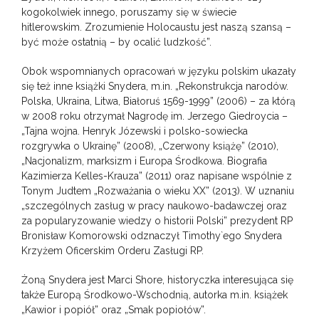
kogokolwiek innego, poruszamy się w świecie
hitlerowskim. Zrozumienie Holocaustu jest naszą szansą –
być może ostatnią – by ocalić ludzkość”.
Obok wspomnianych opracowań w języku polskim ukazały
się też inne książki Snydera, m.in. „Rekonstrukcja narodów.
Polska, Ukraina, Litwa, Białoruś 1569-1999” (2006) – za którą
w 2008 roku otrzymał Nagrodę im. Jerzego Giedroycia –
„Tajna wojna. Henryk Józewski i polsko-sowiecka
rozgrywka o Ukrainę” (2008), „Czerwony książę” (2010),
„Nacjonalizm, marksizm i Europa Środkowa. Biografia
Kazimierza Kelles-Krauza” (2011) oraz napisane wspólnie z
Tonym Judtem „Rozważania o wieku XX” (2013). W uznaniu
„szczególnych zasług w pracy naukowo-badawczej oraz
za popularyzowanie wiedzy o historii Polski” prezydent RP
Bronisław Komorowski odznaczył Timothy`ego Snydera
Krzyżem Oficerskim Orderu Zasługi RP.
Żoną Snydera jest Marci Shore, historyczka interesująca się
także Europą Środkowo-Wschodnią, autorka m.in. książek
„Kawior i popiół” oraz „Smak popiołów”.