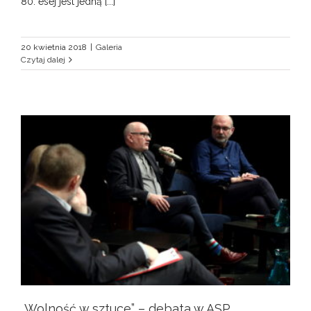
80. esej jest jedną [...]
20 kwietnia 2018
|
Galeria
Czytaj dalej
„Wolność w sztuce” – debata w ASP